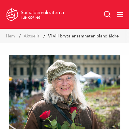
I LINKÖPING
Hoppa
Hem
Aktuellt
Vi vill bryta ensamheten bland äldre
till
innehåll
Vår politik