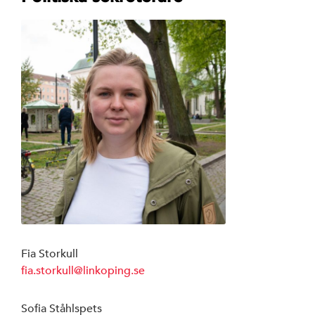
Arbetarrörelsen
av Rystad Folk
Fia Storkull
fia.storkull@linkoping.se
Sofia Ståhlspets