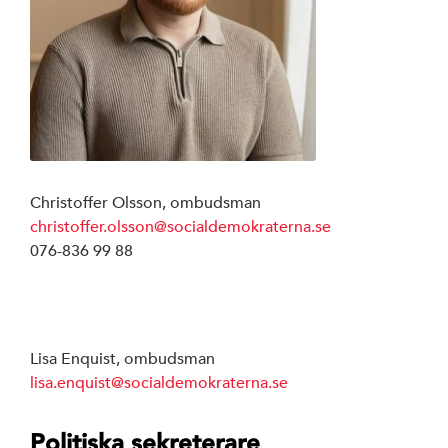
Styrelse
S-föreningar
SSU Linköping
Christoffer Olsson, ombudsman
christoffer.olsson@socialdemokraterna.se
076-836 99 88
Linköpings ko
Region Östergö
Lisa Enquist, ombudsman
Riksdagen
lisa.enquist@socialdemokraterna.se
Politiska sekreterare