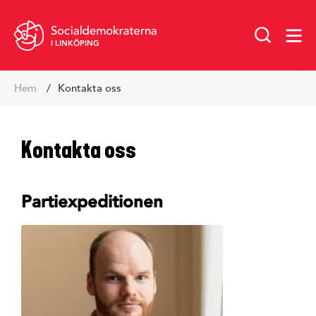
I LINKÖPING
Hoppa
Hem
Kontakta oss
till
innehåll
Kontakta oss
Partiexpeditionen
Vår politik