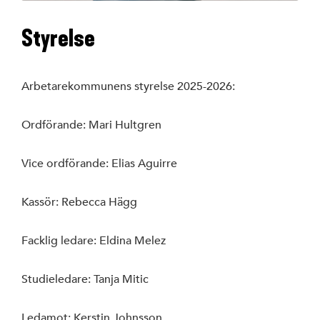
Styrelse
Styrelse
S-föreningar
Arbetarekommunens styrelse 2025-2026:
SSU Linköping
Ordförande: Mari Hultgren
Vice ordförande: Elias Aguirre
Linköpings ko
Kassör: Rebecca Hägg
Region Östergö
Facklig ledare: Eldina Melez
Riksdagen
Studieledare: Tanja Mitic
Ledamot: Kerstin Johnsson