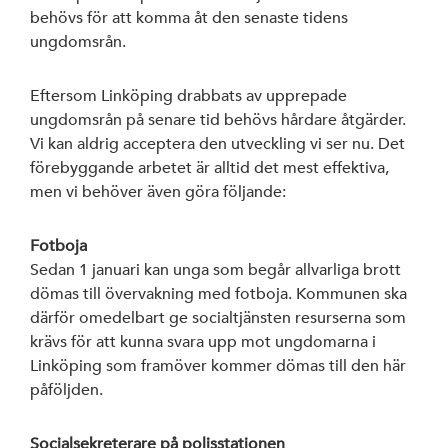
behövs för att komma åt den senaste tidens
Styrelse
ungdomsrån.
S-föreningar
Eftersom Linköping drabbats av upprepade
ungdomsrån på senare tid behövs hårdare åtgärder.
SSU Linköping
Vi kan aldrig acceptera den utveckling vi ser nu. Det
förebyggande arbetet är alltid det mest effektiva,
men vi behöver även göra följande:
Fotboja
Linköpings ko
Sedan 1 januari kan unga som begår allvarliga brott
dömas till övervakning med fotboja. Kommunen ska
Region Östergö
därför omedelbart ge socialtjänsten resurserna som
krävs för att kunna svara upp mot ungdomarna i
Linköping som framöver kommer dömas till den här
Riksdagen
påföljden.
Socialsekreterare på polisstationen