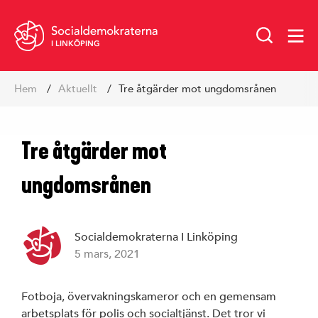
I LINKÖPING
Hoppa
Hem
Aktuellt
Tre åtgärder mot ungdomsrånen
till
innehåll
Tre åtgärder mot
ungdomsrånen
Socialdemokraterna I Linköping
5 mars, 2021
Vår politik
Fotboja, övervakningskameror och en gemensam
arbetsplats för polis och socialtjänst. Det tror vi