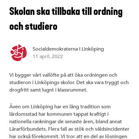
Skolan ska tillbaka till ordning
Styrelse
och studiero
S-föreningar
SSU Linköping
Socialdemokraterna I Linköping
11 april, 2022
Vi bygger vårt vallöfte på att öka ordningen och
Linköpings ko
studieron i Linköpings skolor. Det ska vara tryggt och
drogfritt samt lugnt i klassrummet.
Region Östergö
Även om Linköping har en lång tradition som
lärdomsstad har kommunen tappat kraftigt i
Riksdagen
nationella rankningar de senaste åren, bland annat
Lärarförbundets. Flera fall av stök och våldsincidenter
har också förekommit. Vi tror att en del av lösningen