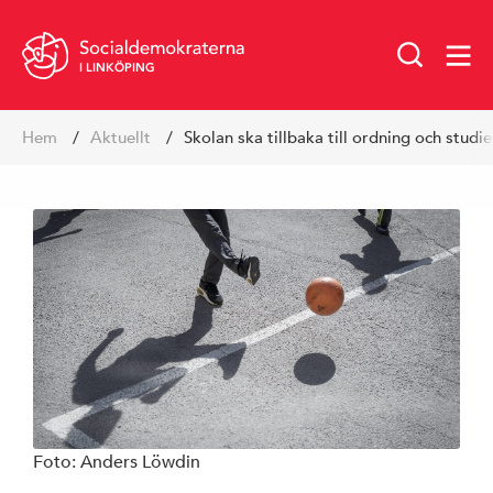
I LINKÖPING
Hoppa
Hem
Aktuellt
Skolan ska tillbaka till ordning och studi
till
innehåll
Vår politik
Foto: Anders Löwdin