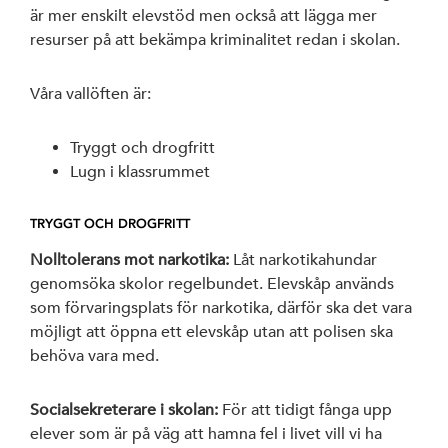
är mer enskilt elevstöd men också att lägga mer
Arbetarrörelsen
resurser på att bekämpa kriminalitet redan i skolan.
av Rystad Folk
Våra vallöften är:
Tryggt och drogfritt
Lugn i klassrummet
TRYGGT OCH DROGFRITT
Nolltolerans mot narkotika:
Låt narkotikahundar
genomsöka skolor regelbundet. Elevskåp används
som förvaringsplats för narkotika, därför ska det vara
möjligt att öppna ett elevskåp utan att polisen ska
behöva vara med.
Socialsekreterare i skolan:
För att tidigt fånga upp
elever som är på väg att hamna fel i livet vill vi ha