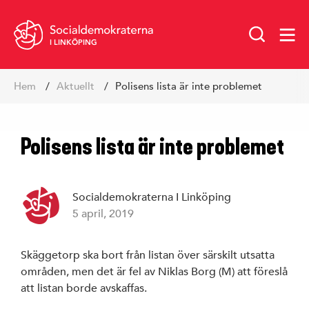
I LINKÖPING
Hoppa
Hem
Aktuellt
Polisens lista är inte problemet
till
innehåll
Polisens lista är inte problemet
Socialdemokraterna I Linköping
5 april, 2019
Vår politik
Skäggetorp ska bort från listan över särskilt utsatta
områden, men det är fel av Niklas Borg (M) att föreslå
att listan borde avskaffas.