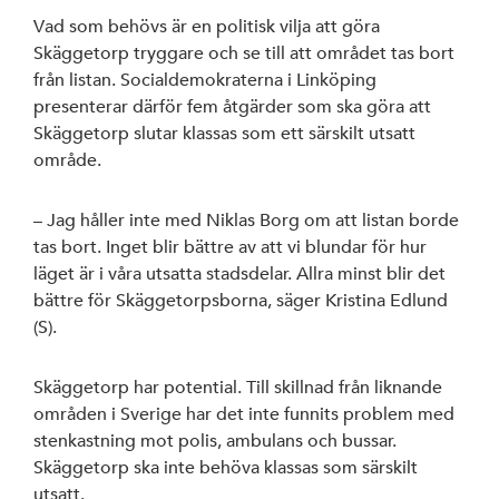
Vad som behövs är en politisk vilja att göra
Styrelse
Skäggetorp tryggare och se till att området tas bort
från listan. Socialdemokraterna i Linköping
S-föreningar
presenterar därför fem åtgärder som ska göra att
Skäggetorp slutar klassas som ett särskilt utsatt
SSU Linköping
område.
– Jag håller inte med Niklas Borg om att listan borde
tas bort. Inget blir bättre av att vi blundar för hur
läget är i våra utsatta stadsdelar. Allra minst blir det
Linköpings ko
bättre för Skäggetorpsborna, säger Kristina Edlund
(S).
Region Östergö
Skäggetorp har potential. Till skillnad från liknande
Riksdagen
områden i Sverige har det inte funnits problem med
stenkastning mot polis, ambulans och bussar.
Skäggetorp ska inte behöva klassas som särskilt
utsatt.