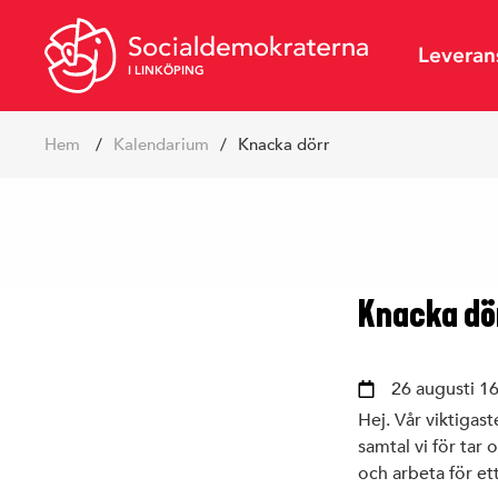
Leveran
I LINKÖPING
Hoppa
Hem
kalendarium
Knacka dörr
till
innehåll
Vår politik
Styrelse
S-förening
SSU Linkö
Knacka dö
26 augusti 16
Hej. Vår viktigast
samtal vi för tar
och arbeta för et