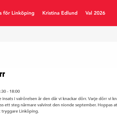
s för Linköping
Kristina Edlund
Val 2026
Linköpings kommun
ar
Region Östergötland
ping
Riksdagen
rr
:30 - 18:00
e insats i valrörelsen är den där vi knackar dörr. Varje dörr vi k
 oss ett steg närmare valvinst den nionde september. Hoppas at
t tryggare Linköping.