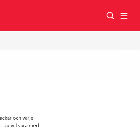
Arbetarrörelsens stipendium till
minne av Rystad Folkets hus
nackar och varje
t du vill vara med