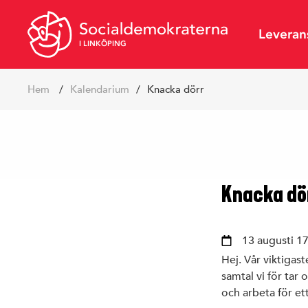
Leveran
I LINKÖPING
Hoppa
Hem
kalendarium
Knacka dörr
till
innehåll
Vår politik
Styrelse
S-förening
SSU Linkö
Knacka dö
13 augusti 17
Hej. Vår viktigast
samtal vi för tar
och arbeta för et