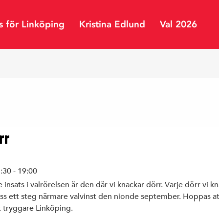
s för Linköping
Kristina Edlund
Val 2026
Linköpings kommun
ar
Region Östergötland
ping
Riksdagen
rr
:30 - 19:00
e insats i valrörelsen är den där vi knackar dörr. Varje dörr vi k
 oss ett steg närmare valvinst den nionde september. Hoppas at
t tryggare Linköping.