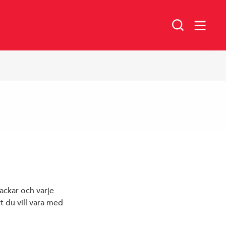
Arbetarrörelsens stipendium till
minne av Rystad Folkets hus
nackar och varje
t du vill vara med