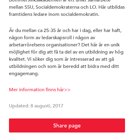
Bommersviksakademien är ett unikt samarbete
mellan SSU, Socialdemokraterna och LO. Här utbildas
Styrelse
framtidens ledare inom socialdemokratin.
S-föreningar
Är du mellan ca 25-35 år och har i dag, eller har haft,
någon form av ledarskapsroll i någon av
SSU Linköping
arbetarrörelsens organisationer? Det här är en unik
möjlighet för dig att få ta del av en utbildning av hög
kvalitet. Vi söker dig som är intresserad av att gå
utbildningen och som är beredd att bidra med ditt
engagemang.
Linköpings ko
Mer information finns här>>
Region Östergö
Updated: 8 augusti, 2017
Riksdagen
Share page