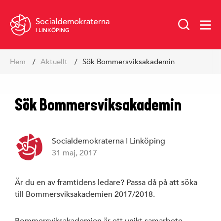
I LINKÖPING
Hoppa
Hem
Aktuellt
Sök Bommersviksakademin
till
innehåll
Sök Bommersviksakademin
Socialdemokraterna I Linköping
31 maj, 2017
Vår politik
Är du en av framtidens ledare? Passa då på att söka
till Bommersviksakademien 2017/2018.