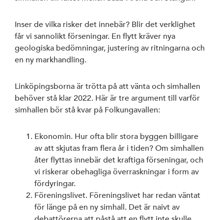
Arbetarrörelsen
Inser de vilka risker det innebär? Blir det verklighet
av Rystad Folk
får vi sannolikt förseningar. En flytt kräver nya
geologiska bedömningar, justering av ritningarna och
en ny markhandling.
Linköpingsborna är trötta på att vänta och simhallen
behöver stå klar 2022. Här är tre argument till varför
simhallen bör stå kvar på Folkungavallen:
Ekonomin. Hur ofta blir stora byggen billigare
av att skjutas fram flera år i tiden? Om simhallen
åter flyttas innebär det kraftiga förseningar, och
vi riskerar obehagliga överraskningar i form av
fördyringar.
Föreningslivet. Föreningslivet har redan väntat
för länge på en ny simhall. Det är naivt av
debattörerna att påstå att en flytt inte skulle