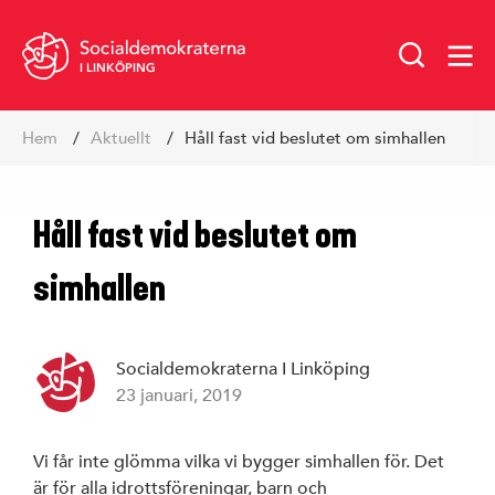
I LINKÖPING
Hoppa
Hem
Aktuellt
Håll fast vid beslutet om simhallen
till
innehåll
Håll fast vid beslutet om
simhallen
Socialdemokraterna I Linköping
23 januari, 2019
Vår politik
Vi får inte glömma vilka vi bygger simhallen för. Det
är för alla idrottsföreningar, barn och