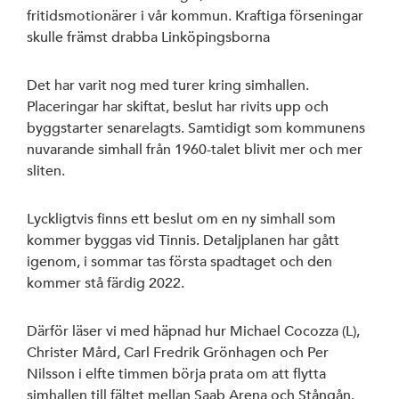
fritidsmotionärer i vår kommun. Kraftiga förseningar
Styrelse
skulle främst drabba Linköpingsborna
S-föreningar
Det har varit nog med turer kring simhallen.
Placeringar har skiftat, beslut har rivits upp och
SSU Linköping
byggstarter senarelagts. Samtidigt som kommunens
nuvarande simhall från 1960-talet blivit mer och mer
sliten.
Lyckligtvis finns ett beslut om en ny simhall som
Linköpings ko
kommer byggas vid Tinnis. Detaljplanen har gått
igenom, i sommar tas första spadtaget och den
Region Östergö
kommer stå färdig 2022.
Riksdagen
Därför läser vi med häpnad hur Michael Cocozza (L),
Christer Mård, Carl Fredrik Grönhagen och Per
Nilsson i elfte timmen börja prata om att flytta
simhallen till fältet mellan Saab Arena och Stångån.