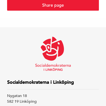
Share page
Styrelse
S-föreningar
SSU Linköping
Linköpings ko
I LINKÖPING
Region Östergö
Socialdemokraterna i Linköping
Riksdagen
Nygatan 18
582 19 Linköping