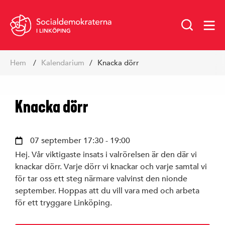
I LINKÖPING
Hoppa
Hem
kalendarium
Knacka dörr
till
innehåll
Knacka dörr
07 september 17:30 - 19:00
Hej. Vår viktigaste insats i valrörelsen är den där vi
knackar dörr. Varje dörr vi knackar och varje samtal vi
för tar oss ett steg närmare valvinst den nionde
Vår politik
september. Hoppas att du vill vara med och arbeta
för ett tryggare Linköping.