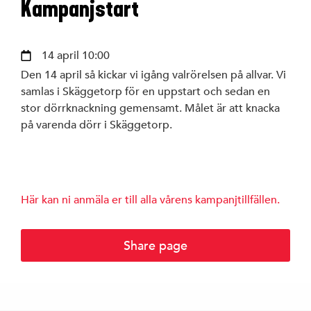
Kampanjstart
Styrelse
14 april 10:00
S-föreningar
Den 14 april så kickar vi igång valrörelsen på allvar. Vi
samlas i Skäggetorp för en uppstart och sedan en
SSU Linköping
stor dörrknackning gemensamt. Målet är att knacka
på varenda dörr i Skäggetorp.
Linköpings ko
Här kan ni anmäla er till alla vårens kampanjtillfällen.
Region Östergö
Share page
Riksdagen