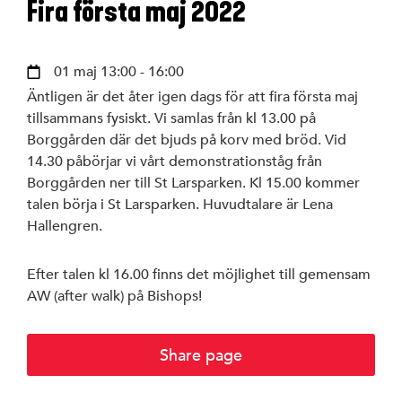
Fira första maj 2022
Styrelse
01 maj 13:00 - 16:00
S-föreningar
Äntligen är det åter igen dags för att fira första maj
tillsammans fysiskt. Vi samlas från kl 13.00 på
SSU Linköping
Borggården där det bjuds på korv med bröd. Vid
14.30 påbörjar vi vårt demonstrationståg från
Borggården ner till St Larsparken. Kl 15.00 kommer
talen börja i St Larsparken. Huvudtalare är Lena
Hallengren.
Linköpings ko
Efter talen kl 16.00 finns det möjlighet till gemensam
Region Östergö
AW (after walk) på Bishops!
Riksdagen
Share page