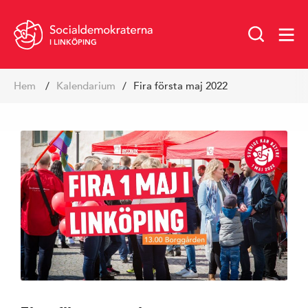
I LINKÖPING
Hoppa
Hem
kalendarium
Fira första maj 2022
till
innehåll
Vår politik