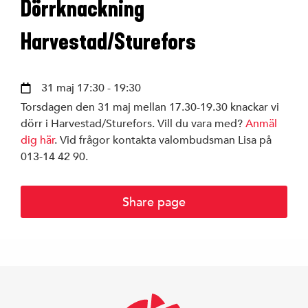
Dörrknackning
Styrelse
Harvestad/Sturefors
S-föreningar
31 maj 17:30 - 19:30
SSU Linköping
Torsdagen den 31 maj mellan 17.30-19.30 knackar vi
dörr i Harvestad/Sturefors. Vill du vara med?
Anmäl
dig här
. Vid frågor kontakta valombudsman Lisa på
013-14 42 90.
Linköpings ko
Share page
Region Östergö
Riksdagen