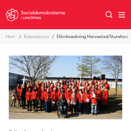
I LINKÖPING
Hoppa
Hem
kalendarium
Dörrknackning Harvestad/Sturefors
till
innehåll
Vår politik